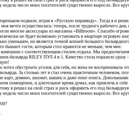
у недель число моих посетителей существенно выросло. Все крут
тареньком подвале, играя в «Русскую пирамиду». Тогда я и реши
 моя мечта осуществилась: теперь, после трудного рабочего дня,
гли многие аксессуары из магазина «Billiroom». Спасибо огром
физически не будет возможно установить в квартире игровую зон
ьно уменьшен, но является точной копией большого бильярдного
сто бывают гости, которым стол нравится не меньше, чем мне.
компании с соответствующим стилем отдыха. Мы предпочитаем и
и-бильярда RILEY ПУЛ 4 в 1. Качество стола поразило сразу – 
ндую!
 хотел обустроить уголок для себя, но жена не воспринимала это
 бильярда. За столько лет я стал очень практичным человеком, 
ле карт, домино, шахмат, шашек и даже пинг-понга. Довольными 
ном помещении, и длительное время думал, как привлечь к себе
ому я решил на свой страх и риск оформить его под бильярдную
у недель число моих посетителей существенно выросло. Все крут
рду!
5