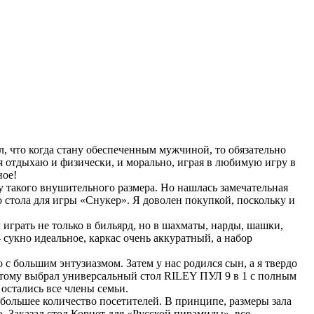
л, что когда стану обеспеченным мужчиной, то обязательно
 я отдыхаю и физически, и морально, играя в любимую игру в
ное!
у такого внушительного размера. Но нашлась замечательная
 стола для игры «Снукер». Я доволен покупкой, поскольку и
грать не только в бильярд, но в шахматы, нарды, шашки,
сукно идеальное, каркас очень аккуратный, а набор
 с большим энтузиазмом. Затем у нас родился сын, а я твердо
поэтому выбрал универсальный стол RILEY ПУЛ 9 в 1 с полным
остались все члены семьи.
 большее количество посетителей. В принципе, размеры зала
. Заказал стол Корнет для «Русской пирамиды», все