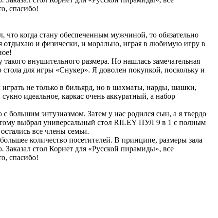
о, спасибо!
л, что когда стану обеспеченным мужчиной, то обязательно
 я отдыхаю и физически, и морально, играя в любимую игру в
ное!
у такого внушительного размера. Но нашлась замечательная
 стола для игры «Снукер». Я доволен покупкой, поскольку и
грать не только в бильярд, но в шахматы, нарды, шашки,
сукно идеальное, каркас очень аккуратный, а набор
 с большим энтузиазмом. Затем у нас родился сын, а я твердо
поэтому выбрал универсальный стол RILEY ПУЛ 9 в 1 с полным
остались все члены семьи.
 большее количество посетителей. В принципе, размеры зала
. Заказал стол Корнет для «Русской пирамиды», все
о, спасибо!