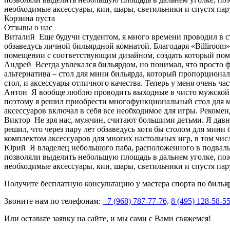
необходимые аксессуары, кии, шары, светильники и спустя пар
Корзина пуста
Отзывы о нас
Виталий
Еще будучи студентом, я много времени проводил в с
обзаведусь личной бильярдной комнатой. Благодаря «Billiroom»
помещении с соответствующим дизайном, создать который помо
Андрей
Всегда увлекался бильярдом, но понимал, что просто 
альтернатива – стол для мини бильярда, который пропорционал
стол, и аксессуары отличного качества. Теперь у меня очень ча
Антон
Я вообще люблю проводить выходные в чисто мужской 
поэтому я решил приобрести многофункциональный стол для мин
аксессуаров включал в себя все необходимое для игры. Рекоме
Виктор
Не зря нас, мужчин, считают большими детьми. Я давно
решил, что через пару лет обзаведусь хотя бы столом для мини
комплектом аксессуаров для многих настольных игр, в том чис
Юрий
Я владелец небольшого паба, расположенного в подваль
позволяли выделить небольшую площадь в дальнем уголке, поэт
необходимые аксессуары, кии, шары, светильники и спустя пар
Получите бесплатную консультацию у мастера спорта по билья
Звоните нам по телефонам:
+7 (968) 787-77-76,
8 (495) 128-58-5
Или оставьте заявку на сайте, и мы сами с Вами свяжемся!