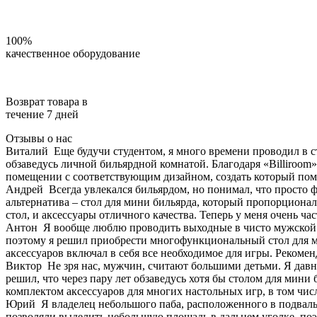
100%
качественное оборудование
Возврат товара в
течение 7 дней
Отзывы о нас
Виталий
Еще будучи студентом, я много времени проводил в с
обзаведусь личной бильярдной комнатой. Благодаря «Billiroom»
помещении с соответствующим дизайном, создать который помо
Андрей
Всегда увлекался бильярдом, но понимал, что просто 
альтернатива – стол для мини бильярда, который пропорционал
стол, и аксессуары отличного качества. Теперь у меня очень ча
Антон
Я вообще люблю проводить выходные в чисто мужской 
поэтому я решил приобрести многофункциональный стол для мин
аксессуаров включал в себя все необходимое для игры. Рекоме
Виктор
Не зря нас, мужчин, считают большими детьми. Я давно
решил, что через пару лет обзаведусь хотя бы столом для мини
комплектом аксессуаров для многих настольных игр, в том чис
Юрий
Я владелец небольшого паба, расположенного в подваль
позволяли выделить небольшую площадь в дальнем уголке, поэт