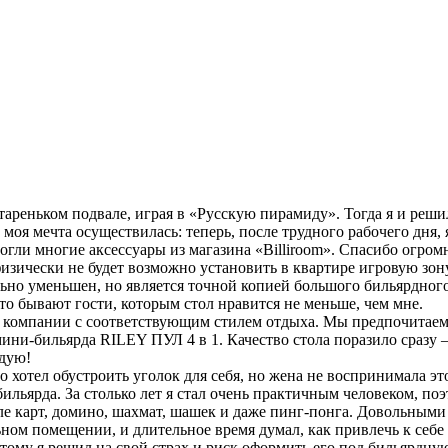
тареньком подвале, играя в «Русскую пирамиду». Тогда я и реши
 моя мечта осуществилась: теперь, после трудного рабочего дня,
гли многие аксессуары из магазина «Billiroom». Спасибо огром
физически не будет возможно установить в квартире игровую зон
ьно уменьшен, но является точной копией большого бильярдного
сто бывают гости, которым стол нравится не меньше, чем мне.
компании с соответствующим стилем отдыха. Мы предпочитаем и
и-бильярда RILEY ПУЛ 4 в 1. Качество стола поразило сразу – 
ндую!
 хотел обустроить уголок для себя, но жена не воспринимала это
 бильярда. За столько лет я стал очень практичным человеком, 
ле карт, домино, шахмат, шашек и даже пинг-понга. Довольными 
ном помещении, и длительное время думал, как привлечь к себе
ому я решил на свой страх и риск оформить его под бильярдную