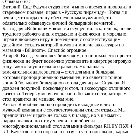
Отзывы о нас
Виталий
Еще будучи студентом, я много времени проводил в
стареньком подвале, играя в «Русскую пирамиду». Тогда я и
решил, что когда стану обеспеченным мужчиной, то
обязательно обзаведусь личной бильярдной комнатой.
Благодаря «Billiroom» моя мечта осуществилась: теперь, после
трудного рабочего дня, я отдыхаю и физически, и морально,
играя в любимую игру в помещении с соответствующим
дизайном, создать который помогли многие аксессуары из
магазина «Billiroom». Спасибо огромное!
Андрей
Всегда увлекался бильярдом, но понимал, что просто
физически не будет возможно установить в квартире игровую
зону такого внушительного размера. Но нашлась
замечательная альтернатива – стол для мини бильярда,
который пропорционально уменьшен, но является точной
копией большого бильярдного стола для игры «Снукер». Я
доволен покупкой, поскольку и стол, и аксессуары отличного
качества. Теперь у меня очень часто бывают гости, которым
стол нравится не меньше, чем мне.
Антон
Я вообще люблю проводить выходные в чисто
мужской компании с соответствующим стилем отдыха. Мы
предпочитаем играть не только в бильярд, но в шахматы,
нарды, шашки, поэтому я решил приобрести
многофункциональный стол для мини-бильярда RILEY ПУЛ 4
в 1. Качество стола поразило сразу – сукно идеальное, каркас