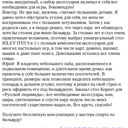
очень аккуратный, а набор аксессуаров включал в себя все
необходимое для игры. Рекомендую!
Виктор
Не зря нас, мужчин, считают большими детьми. Я
давно хотел обустроить уголок для себя, но жена не
воспринимала это с большим энтузиазмом. Затем у нас
родился сын, а я твердо решил, что через пару лет обзаведусь
хотя бы столом для мини бильярда. За столько лет я стал очень
практичным человеком, поэтому выбрал универсальный стол
RILEY ПУЛ 9 в 1 с полным комплектом аксессуаров для
многих настольных игр, в том числе карт, домино, шахмат,
шашек и даже пинг-понга. Довольными остались все члены
семьи.
Юрий
Я владелец небольшого паба, расположенного в
подвальном помещении, и длительное время думал, как
привлечь к себе большее количество посетителей. В
принципе, размеры зала позволяли выделить небольшую
площадь в дальнем уголке, поэтому я решил на свой страх и
риск оформить его под бильярдную. Заказал стол Корнет для
«Русской пирамиды», все необходимые аксессуары, кии,
шары, светильники и спустя пару недель число моих
посетителей существенно выросло. Все круто, спасибо!
Получите бесплатную консультацию у мастера спорта по
бильярду!