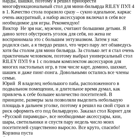
нарды, шашки, поэтому я решил приобрести
многофункциональный стол для мини-бильярда RILEY ПУЛ 4
в 1. Качество стола поразило сразу – сукно идеальное, каркас
очень аккуратный, а набор аксессуаров включал в себя все
необходимое для игры. Рекомендую!
Виктор
Не зря нас, мужчин, считают большими детьми. Я
давно хотел обустроить уголок для себя, но жена не
воспринимала это с большим энтузиазмом. Затем у нас
родился сын, а я твердо решил, что через пару лет обзаведусь
хотя бы столом для мини бильярда. За столько лет я стал очень
практичным человеком, поэтому выбрал универсальный стол
RILEY ПУЛ 9 в 1 с полным комплектом аксессуаров для
многих настольных игр, в том числе карт, домино, шахмат,
шашек и даже пинг-понга. Довольными остались все члены
семьи.
Юрий
Я владелец небольшого паба, расположенного в
подвальном помещении, и длительное время думал, как
привлечь к себе большее количество посетителей. В
принципе, размеры зала позволяли выделить небольшую
площадь в дальнем уголке, поэтому я решил на свой страх и
риск оформить его под бильярдную. Заказал стол Корнет для
«Русской пирамиды», все необходимые аксессуары, кии,
шары, светильники и спустя пару недель число моих
посетителей существенно выросло. Все круто, спасибо!
Корзина пуста