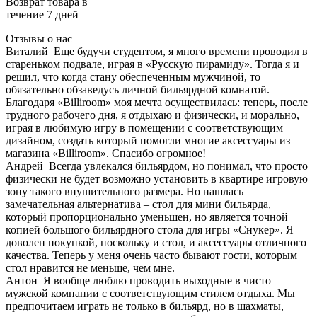
Возврат товара в
течение 7 дней
Отзывы о нас
Виталий
Еще будучи студентом, я много времени проводил в
стареньком подвале, играя в «Русскую пирамиду». Тогда я и
решил, что когда стану обеспеченным мужчиной, то
обязательно обзаведусь личной бильярдной комнатой.
Благодаря «Billiroom» моя мечта осуществилась: теперь, после
трудного рабочего дня, я отдыхаю и физически, и морально,
играя в любимую игру в помещении с соответствующим
дизайном, создать который помогли многие аксессуары из
магазина «Billiroom». Спасибо огромное!
Андрей
Всегда увлекался бильярдом, но понимал, что просто
физически не будет возможно установить в квартире игровую
зону такого внушительного размера. Но нашлась
замечательная альтернатива – стол для мини бильярда,
который пропорционально уменьшен, но является точной
копией большого бильярдного стола для игры «Снукер». Я
доволен покупкой, поскольку и стол, и аксессуары отличного
качества. Теперь у меня очень часто бывают гости, которым
стол нравится не меньше, чем мне.
Антон
Я вообще люблю проводить выходные в чисто
мужской компании с соответствующим стилем отдыха. Мы
предпочитаем играть не только в бильярд, но в шахматы,