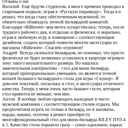
Отзывы о нас
Виталий
Еще будучи студентом, я много времени проводил в
стареньком подвале, играя в «Русскую пирамиду». Тогда я и
решил, что когда стану обеспеченным мужчиной, то
обязательно обзаведусь личной бильярдной комнатой.
Благодаря «Billiroom» моя мечта осуществилась: теперь, после
трудного рабочего дня, я отдыхаю и физически, и морально,
играя в любимую игру в помещении с соответствующим
дизайном, создать который помогли многие аксессуары из
магазина «Billiroom». Спасибо огромное!
Андрей
Всегда увлекался бильярдом, но понимал, что просто
физически не будет возможно установить в квартире игровую
зону такого внушительного размера. Но нашлась
замечательная альтернатива – стол для мини бильярда,
который пропорционально уменьшен, но является точной
копией большого бильярдного стола для игры «Снукер». Я
доволен покупкой, поскольку и стол, и аксессуары отличного
качества. Теперь у меня очень часто бывают гости, которым
стол нравится не меньше, чем мне.
Антон
Я вообще люблю проводить выходные в чисто
мужской компании с соответствующим стилем отдыха. Мы
предпочитаем играть не только в бильярд, но в шахматы,
нарды, шашки, поэтому я решил приобрести
многофункциональный стол для мини-бильярда RILEY ПУЛ 4
в 1. Качество стола поразило сразу – сукно идеальное, каркас