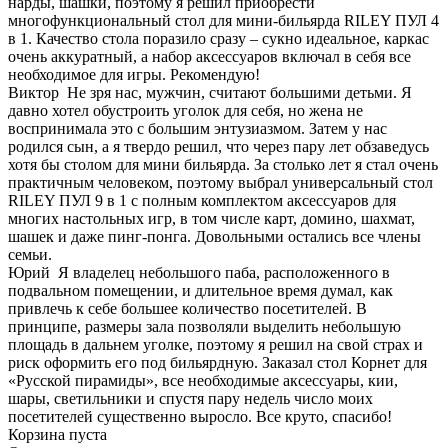
нарды, шашки, поэтому я решил приобрести
многофункциональный стол для мини-бильярда RILEY ПУЛ 4
в 1. Качество стола поразило сразу – сукно идеальное, каркас
очень аккуратный, а набор аксессуаров включал в себя все
необходимое для игры. Рекомендую!
Виктор
Не зря нас, мужчин, считают большими детьми. Я
давно хотел обустроить уголок для себя, но жена не
воспринимала это с большим энтузиазмом. Затем у нас
родился сын, а я твердо решил, что через пару лет обзаведусь
хотя бы столом для мини бильярда. За столько лет я стал очень
практичным человеком, поэтому выбрал универсальный стол
RILEY ПУЛ 9 в 1 с полным комплектом аксессуаров для
многих настольных игр, в том числе карт, домино, шахмат,
шашек и даже пинг-понга. Довольными остались все члены
семьи.
Юрий
Я владелец небольшого паба, расположенного в
подвальном помещении, и длительное время думал, как
привлечь к себе большее количество посетителей. В
принципе, размеры зала позволяли выделить небольшую
площадь в дальнем уголке, поэтому я решил на свой страх и
риск оформить его под бильярдную. Заказал стол Корнет для
«Русской пирамиды», все необходимые аксессуары, кии,
шары, светильники и спустя пару недель число моих
посетителей существенно выросло. Все круто, спасибо!
Корзина пуста