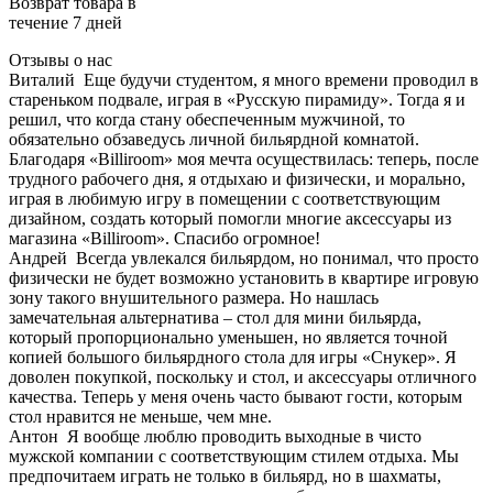
Возврат товара в
течение 7 дней
Отзывы о нас
Виталий
Еще будучи студентом, я много времени проводил в
стареньком подвале, играя в «Русскую пирамиду». Тогда я и
решил, что когда стану обеспеченным мужчиной, то
обязательно обзаведусь личной бильярдной комнатой.
Благодаря «Billiroom» моя мечта осуществилась: теперь, после
трудного рабочего дня, я отдыхаю и физически, и морально,
играя в любимую игру в помещении с соответствующим
дизайном, создать который помогли многие аксессуары из
магазина «Billiroom». Спасибо огромное!
Андрей
Всегда увлекался бильярдом, но понимал, что просто
физически не будет возможно установить в квартире игровую
зону такого внушительного размера. Но нашлась
замечательная альтернатива – стол для мини бильярда,
который пропорционально уменьшен, но является точной
копией большого бильярдного стола для игры «Снукер». Я
доволен покупкой, поскольку и стол, и аксессуары отличного
качества. Теперь у меня очень часто бывают гости, которым
стол нравится не меньше, чем мне.
Антон
Я вообще люблю проводить выходные в чисто
мужской компании с соответствующим стилем отдыха. Мы
предпочитаем играть не только в бильярд, но в шахматы,