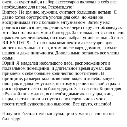
очень аккуратный, а набор аксессуаров включал в себя все
необходимое для игры. Рекомендую!
Виктор
Не зря нас, мужчин, считают большими детьми. Я
давно хотел обустроить уголок для себя, но жена не
воспринимала это с большим энтузиазмом. Затем у нас
родился сын, а я твердо решил, что через пару лет обзаведусь
хотя бы столом для мини бильярда. За столько лет я стал очень
практичным человеком, поэтому выбрал универсальный стол
RILEY ПУЛ 9 в 1 с полным комплектом аксессуаров для
многих настольных игр, в том числе карт, домино, шахмат,
шашек и даже пинг-понга. Довольными остались все члены
семьи.
Юрий
Я владелец небольшого паба, расположенного в
подвальном помещении, и длительное время думал, как
привлечь к себе большее количество посетителей. В
принципе, размеры зала позволяли выделить небольшую
площадь в дальнем уголке, поэтому я решил на свой страх и
риск оформить его под бильярдную. Заказал стол Корнет для
«Русской пирамиды», все необходимые аксессуары, кии,
шары, светильники и спустя пару недель число моих
посетителей существенно выросло. Все круто, спасибо!
Получите бесплатную консультацию у мастера спорта по
бильярду!