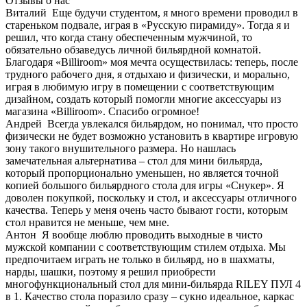
Отзывы о нас
Виталий
Еще будучи студентом, я много времени проводил в
стареньком подвале, играя в «Русскую пирамиду». Тогда я и
решил, что когда стану обеспеченным мужчиной, то
обязательно обзаведусь личной бильярдной комнатой.
Благодаря «Billiroom» моя мечта осуществилась: теперь, после
трудного рабочего дня, я отдыхаю и физически, и морально,
играя в любимую игру в помещении с соответствующим
дизайном, создать который помогли многие аксессуары из
магазина «Billiroom». Спасибо огромное!
Андрей
Всегда увлекался бильярдом, но понимал, что просто
физически не будет возможно установить в квартире игровую
зону такого внушительного размера. Но нашлась
замечательная альтернатива – стол для мини бильярда,
который пропорционально уменьшен, но является точной
копией большого бильярдного стола для игры «Снукер». Я
доволен покупкой, поскольку и стол, и аксессуары отличного
качества. Теперь у меня очень часто бывают гости, которым
стол нравится не меньше, чем мне.
Антон
Я вообще люблю проводить выходные в чисто
мужской компании с соответствующим стилем отдыха. Мы
предпочитаем играть не только в бильярд, но в шахматы,
нарды, шашки, поэтому я решил приобрести
многофункциональный стол для мини-бильярда RILEY ПУЛ 4
в 1. Качество стола поразило сразу – сукно идеальное, каркас