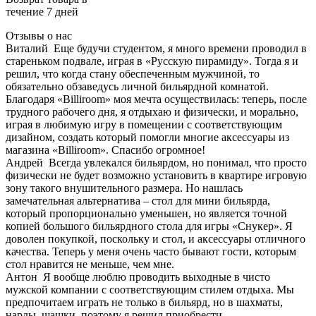
течение 7 дней
Отзывы о нас
Виталий
Еще будучи студентом, я много времени проводил в
стареньком подвале, играя в «Русскую пирамиду». Тогда я и
решил, что когда стану обеспеченным мужчиной, то
обязательно обзаведусь личной бильярдной комнатой.
Благодаря «Billiroom» моя мечта осуществилась: теперь, после
трудного рабочего дня, я отдыхаю и физически, и морально,
играя в любимую игру в помещении с соответствующим
дизайном, создать который помогли многие аксессуары из
магазина «Billiroom». Спасибо огромное!
Андрей
Всегда увлекался бильярдом, но понимал, что просто
физически не будет возможно установить в квартире игровую
зону такого внушительного размера. Но нашлась
замечательная альтернатива – стол для мини бильярда,
который пропорционально уменьшен, но является точной
копией большого бильярдного стола для игры «Снукер». Я
доволен покупкой, поскольку и стол, и аксессуары отличного
качества. Теперь у меня очень часто бывают гости, которым
стол нравится не меньше, чем мне.
Антон
Я вообще люблю проводить выходные в чисто
мужской компании с соответствующим стилем отдыха. Мы
предпочитаем играть не только в бильярд, но в шахматы,
нарды, шашки, поэтому я решил приобрести