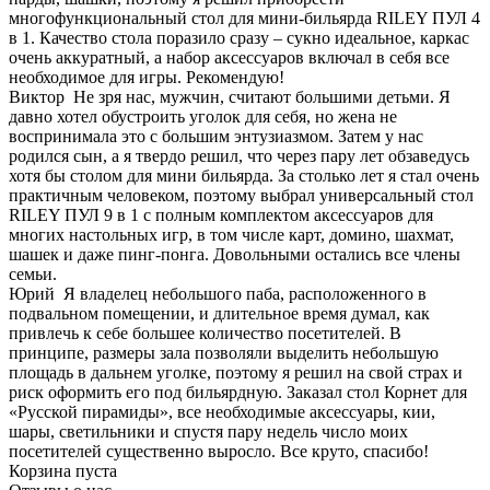
многофункциональный стол для мини-бильярда RILEY ПУЛ 4
в 1. Качество стола поразило сразу – сукно идеальное, каркас
очень аккуратный, а набор аксессуаров включал в себя все
необходимое для игры. Рекомендую!
Виктор
Не зря нас, мужчин, считают большими детьми. Я
давно хотел обустроить уголок для себя, но жена не
воспринимала это с большим энтузиазмом. Затем у нас
родился сын, а я твердо решил, что через пару лет обзаведусь
хотя бы столом для мини бильярда. За столько лет я стал очень
практичным человеком, поэтому выбрал универсальный стол
RILEY ПУЛ 9 в 1 с полным комплектом аксессуаров для
многих настольных игр, в том числе карт, домино, шахмат,
шашек и даже пинг-понга. Довольными остались все члены
семьи.
Юрий
Я владелец небольшого паба, расположенного в
подвальном помещении, и длительное время думал, как
привлечь к себе большее количество посетителей. В
принципе, размеры зала позволяли выделить небольшую
площадь в дальнем уголке, поэтому я решил на свой страх и
риск оформить его под бильярдную. Заказал стол Корнет для
«Русской пирамиды», все необходимые аксессуары, кии,
шары, светильники и спустя пару недель число моих
посетителей существенно выросло. Все круто, спасибо!
Корзина пуста