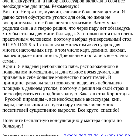
очень аккуратный, а набор аксессуаров включал в себя все
необходимое для игры. Рекомендую!
Виктор
Не зря нас, мужчин, считают большими детьми. Я
давно хотел обустроить уголок для себя, но жена не
воспринимала это с большим энтузиазмом. Затем у нас
родился сын, а я твердо решил, что через пару лет обзаведусь
хотя бы столом для мини бильярда. За столько лет я стал очень
практичным человеком, поэтому выбрал универсальный стол
RILEY ПУЛ 9 в 1 с полным комплектом аксессуаров для
многих настольных игр, в том числе карт, домино, шахмат,
шашек и даже пинг-понга. Довольными остались все члены
семьи.
Юрий
Я владелец небольшого паба, расположенного в
подвальном помещении, и длительное время думал, как
привлечь к себе большее количество посетителей. В
принципе, размеры зала позволяли выделить небольшую
площадь в дальнем уголке, поэтому я решил на свой страх и
риск оформить его под бильярдную. Заказал стол Корнет для
«Русской пирамиды», все необходимые аксессуары, кии,
шары, светильники и спустя пару недель число моих
посетителей существенно выросло. Все круто, спасибо!
Получите бесплатную консультацию у мастера спорта по
бильярду!