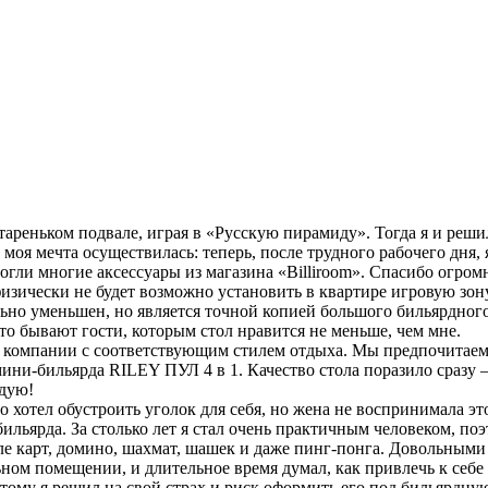
тареньком подвале, играя в «Русскую пирамиду». Тогда я и реши
 моя мечта осуществилась: теперь, после трудного рабочего дня,
гли многие аксессуары из магазина «Billiroom». Спасибо огром
физически не будет возможно установить в квартире игровую зон
ьно уменьшен, но является точной копией большого бильярдного
сто бывают гости, которым стол нравится не меньше, чем мне.
компании с соответствующим стилем отдыха. Мы предпочитаем и
и-бильярда RILEY ПУЛ 4 в 1. Качество стола поразило сразу – 
ндую!
 хотел обустроить уголок для себя, но жена не воспринимала это
 бильярда. За столько лет я стал очень практичным человеком, 
ле карт, домино, шахмат, шашек и даже пинг-понга. Довольными 
ном помещении, и длительное время думал, как привлечь к себе
ому я решил на свой страх и риск оформить его под бильярдную