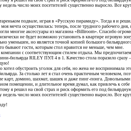
у недель число моих посетителей существенно выросло. Все крут
тареньком подвале, играя в «Русскую пирамиду». Тогда я и реши
 моя мечта осуществилась: теперь, после трудного рабочего дня,
гли многие аксессуары из магазина «Billiroom». Спасибо огром
физически не будет возможно установить в квартире игровую зон
ьно уменьшен, но является точной копией большого бильярдного
сто бывают гости, которым стол нравится не меньше, чем мне.
компании с соответствующим стилем отдыха. Мы предпочитаем и
и-бильярда RILEY ПУЛ 4 в 1. Качество стола поразило сразу – 
ндую!
 хотел обустроить уголок для себя, но жена не воспринимала это
 бильярда. За столько лет я стал очень практичным человеком, 
ле карт, домино, шахмат, шашек и даже пинг-понга. Довольными 
ном помещении, и длительное время думал, как привлечь к себе
ому я решил на свой страх и риск оформить его под бильярдную
у недель число моих посетителей существенно выросло. Все крут
рду!
5