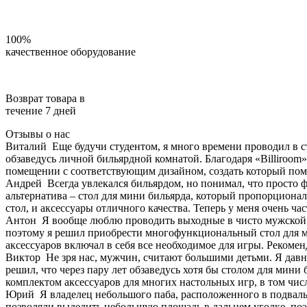
100%
качественное оборудование
Возврат товара в
течение 7 дней
Отзывы о нас
Виталий
Еще будучи студентом, я много времени проводил в с
обзаведусь личной бильярдной комнатой. Благодаря «Billiroom»
помещении с соответствующим дизайном, создать который помо
Андрей
Всегда увлекался бильярдом, но понимал, что просто 
альтернатива – стол для мини бильярда, который пропорционал
стол, и аксессуары отличного качества. Теперь у меня очень ча
Антон
Я вообще люблю проводить выходные в чисто мужской 
поэтому я решил приобрести многофункциональный стол для мин
аксессуаров включал в себя все необходимое для игры. Рекоме
Виктор
Не зря нас, мужчин, считают большими детьми. Я давно
решил, что через пару лет обзаведусь хотя бы столом для мини
комплектом аксессуаров для многих настольных игр, в том чис
Юрий
Я владелец небольшого паба, расположенного в подваль
позволяли выделить небольшую площадь в дальнем уголке, поэт