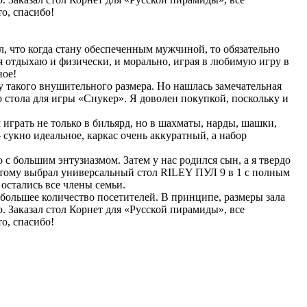
о, спасибо!
л, что когда стану обеспеченным мужчиной, то обязательно
 я отдыхаю и физически, и морально, играя в любимую игру в
ное!
у такого внушительного размера. Но нашлась замечательная
 стола для игры «Снукер». Я доволен покупкой, поскольку и
грать не только в бильярд, но в шахматы, нарды, шашки,
сукно идеальное, каркас очень аккуратный, а набор
 с большим энтузиазмом. Затем у нас родился сын, а я твердо
поэтому выбрал универсальный стол RILEY ПУЛ 9 в 1 с полным
остались все члены семьи.
 большее количество посетителей. В принципе, размеры зала
. Заказал стол Корнет для «Русской пирамиды», все
о, спасибо!