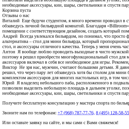
необходимые аксессуары, кии, шары, светильники и спустя пар
Корзина пуста
Отзывы о нас
Виталий
Еще будучи студентом, я много времени проводил в с
обзаведусь личной бильярдной комнатой. Благодаря «Billiroom»
помещении с соответствующим дизайном, создать который помо
Андрей
Всегда увлекался бильярдом, но понимал, что просто 
альтернатива – стол для мини бильярда, который пропорционал
стол, и аксессуары отличного качества. Теперь у меня очень ча
Антон
Я вообще люблю проводить выходные в чисто мужской 
поэтому я решил приобрести многофункциональный стол для мин
аксессуаров включал в себя все необходимое для игры. Рекоме
Виктор
Не зря нас, мужчин, считают большими детьми. Я давно
решил, что через пару лет обзаведусь хотя бы столом для мини
комплектом аксессуаров для многих настольных игр, в том чис
Юрий
Я владелец небольшого паба, расположенного в подваль
позволяли выделить небольшую площадь в дальнем уголке, поэт
необходимые аксессуары, кии, шары, светильники и спустя пар
Получите бесплатную консультацию у мастера спорта по билья
Звоните нам по телефонам:
+7 (968) 787-77-76,
8 (495) 128-58-5
Или оставьте заявку на сайте, и мы сами с Вами свяжемся!