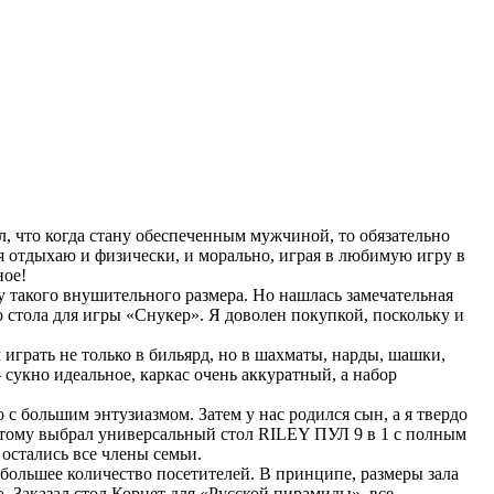
л, что когда стану обеспеченным мужчиной, то обязательно
 я отдыхаю и физически, и морально, играя в любимую игру в
ное!
у такого внушительного размера. Но нашлась замечательная
 стола для игры «Снукер». Я доволен покупкой, поскольку и
грать не только в бильярд, но в шахматы, нарды, шашки,
сукно идеальное, каркас очень аккуратный, а набор
 с большим энтузиазмом. Затем у нас родился сын, а я твердо
поэтому выбрал универсальный стол RILEY ПУЛ 9 в 1 с полным
остались все члены семьи.
 большее количество посетителей. В принципе, размеры зала
. Заказал стол Корнет для «Русской пирамиды», все