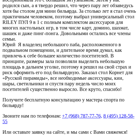
родился сын, а я твердо решил, что через пару лет обзаведусь
хотя бы столом для мини бильярда. За столько лет я стал очень
практичным человеком, поэтому выбрал универсальный стол
RILEY ПУЛ 9 в 1 с полным комплектом аксессуаров для
многих настольных игр, в том числе карт, домино, шахмат,
шашек и даже пинг-понга. Довольными остались все члены
семьи.
Юрий
Я владелец небольшого паба, расположенного в
подвальном помещении, и длительное время думал, как
привлечь к себе большее количество посетителей. В
принципе, размеры зала позволяли выделить небольшую
площадь в дальнем уголке, поэтому я решил на свой страх и
риск оформить его под бильярдную. Заказал стол Корнет для
«Русской пирамиды», все необходимые аксессуары, кии,
шары, светильники и спустя пару недель число моих
посетителей существенно выросло. Все круто, спасибо!
Получите бесплатную консультацию у мастера спорта по
бильярду!
Звоните нам по телефонам:
+7 (968) 787-77-76,
8 (495) 128-58-
55
Или оставьте заявку на сайте, и мы сами с Вами свяжемся!