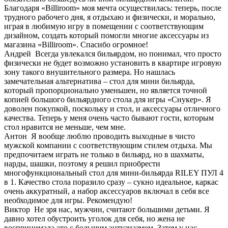
Благодаря «Billiroom» моя мечта осуществилась: теперь, после
трудного рабочего дня, я отдыхаю и физически, и морально,
играя в любимую игру в помещении с соответствующим
дизайном, создать который помогли многие аксессуары из
магазина «Billiroom». Спасибо огромное!
Андрей
Всегда увлекался бильярдом, но понимал, что просто
физически не будет возможно установить в квартире игровую
зону такого внушительного размера. Но нашлась
замечательная альтернатива – стол для мини бильярда,
который пропорционально уменьшен, но является точной
копией большого бильярдного стола для игры «Снукер». Я
доволен покупкой, поскольку и стол, и аксессуары отличного
качества. Теперь у меня очень часто бывают гости, которым
стол нравится не меньше, чем мне.
Антон
Я вообще люблю проводить выходные в чисто
мужской компании с соответствующим стилем отдыха. Мы
предпочитаем играть не только в бильярд, но в шахматы,
нарды, шашки, поэтому я решил приобрести
многофункциональный стол для мини-бильярда RILEY ПУЛ 4
в 1. Качество стола поразило сразу – сукно идеальное, каркас
очень аккуратный, а набор аксессуаров включал в себя все
необходимое для игры. Рекомендую!
Виктор
Не зря нас, мужчин, считают большими детьми. Я
давно хотел обустроить уголок для себя, но жена не
воспринимала это с большим энтузиазмом. Затем у нас