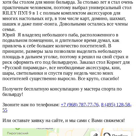
хотя бы столом для мини бильярда. За столько лет я стал очень
практичным человеком, поэтому выбрал универсальный стол
RILEY ПУЛ 9 в 1 с полным комплектом аксессуаров для
многих настольных игр, в том числе карт, домино, шахмат,
шашек и даже пинг-понга. Довольными остались все члены
семьи.
Юрий
Я владелец небольшого паба, расположенного в
подвальном помещении, и длительное время думал, как
привлечь к себе большее количество посетителей. В
принципе, размеры зала позволяли выделить небольшую
площадь в дальнем уголке, поэтому я решил на свой страх и
риск оформить его под бильярдную. Заказал стол Корнет для
«Русской пирамиды», все необходимые аксессуары, кии,
шары, светильники и спустя пару недель число моих
посетителей существенно выросло. Все круто, спасибо!
Получите бесплатную консультацию у мастера спорта по
бильярду!
Звоните нам по телефонам:
+7 (968) 787-77-76,
8 (495) 128-58-
55
Или оставьте заявку на сайте, и мы сами с Вами свяжемся!