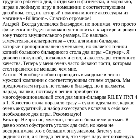
трудного рабочего дня, я отдыхаю и физически, и морально,
играя в любимую игру в помещении с соответствующим
дизайном, создать который помогли многие аксессуары из
магазина «Billiroom». Спасибо огромное!
Андрей
Всегда увлекался бильярдом, но понимал, что просто
физически не будет возможно установить в квартире игровую
зону такого внушительного размера. Но нашлась
замечательная альтернатива – стол для мини бильярда,
который пропорционально уменьшен, но является точной
копией большого бильярдного стола для игры «Снукер». Я
доволен покупкой, поскольку и стол, и аксессуары отличного
качества. Теперь у меня очень часто бывают гости, которым
стол нравится не меньше, чем мне.
Антон
Я вообще люблю проводить выходные в чисто
мужской компании с соответствующим стилем отдыха. Мы
предпочитаем играть не только в бильярд, но в шахматы,
нарды, шашки, поэтому я решил приобрести
многофункциональный стол для мини-бильярда RILEY ПУЛ 4
в 1. Качество стола поразило сразу – сукно идеальное, каркас
очень аккуратный, а набор аксессуаров включал в себя все
необходимое для игры. Рекомендую!
Виктор
Не зря нас, мужчин, считают большими детьми. Я
давно хотел обустроить уголок для себя, но жена не
воспринимала это с большим энтузиазмом. Затем у нас
родился сын, а я твердо решил, что через пару лет обзаведусь