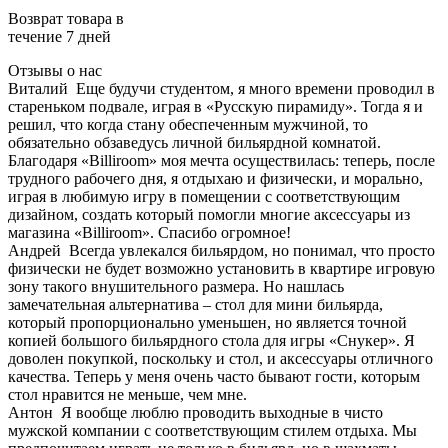
Возврат товара в
течение 7 дней
Отзывы о нас
Виталий
Еще будучи студентом, я много времени проводил в
стареньком подвале, играя в «Русскую пирамиду». Тогда я и
решил, что когда стану обеспеченным мужчиной, то
обязательно обзаведусь личной бильярдной комнатой.
Благодаря «Billiroom» моя мечта осуществилась: теперь, после
трудного рабочего дня, я отдыхаю и физически, и морально,
играя в любимую игру в помещении с соответствующим
дизайном, создать который помогли многие аксессуары из
магазина «Billiroom». Спасибо огромное!
Андрей
Всегда увлекался бильярдом, но понимал, что просто
физически не будет возможно установить в квартире игровую
зону такого внушительного размера. Но нашлась
замечательная альтернатива – стол для мини бильярда,
который пропорционально уменьшен, но является точной
копией большого бильярдного стола для игры «Снукер». Я
доволен покупкой, поскольку и стол, и аксессуары отличного
качества. Теперь у меня очень часто бывают гости, которым
стол нравится не меньше, чем мне.
Антон
Я вообще люблю проводить выходные в чисто
мужской компании с соответствующим стилем отдыха. Мы