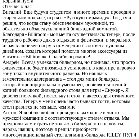
Корзина пуста
Отзывы о нас
Виталий
Еще будучи студентом, я много времени проводил в
стареньком подвале, играя в «Русскую пирамиду». Тогда я и
решил, что когда стану обеспеченным мужчиной, то
обязательно обзаведусь личной бильярдной комнатой.
Благодаря «Billiroom» моя мечта осуществилась: теперь, после
трудного рабочего дня, я отдыхаю и физически, и морально,
играя в любимую игру в помещении с соответствующим
дизайном, создать который помогли многие аксессуары из
магазина «Billiroom». Спасибо огромное!
Андрей
Всегда увлекался бильярдом, но понимал, что просто
физически не будет возможно установить в квартире игровую
зону такого внушительного размера. Но нашлась
замечательная альтернатива – стол для мини бильярда,
который пропорционально уменьшен, но является точной
копией большого бильярдного стола для игры «Снукер». Я
доволен покупкой, поскольку и стол, и аксессуары отличного
качества. Теперь у меня очень часто бывают гости, которым
стол нравится не меньше, чем мне.
Антон
Я вообще люблю проводить выходные в чисто
мужской компании с соответствующим стилем отдыха. Мы
предпочитаем играть не только в бильярд, но в шахматы,
нарды, шашки, поэтому я решил приобрести
многофункциональный стол для мини-бильярда RILEY ПУЛ 4