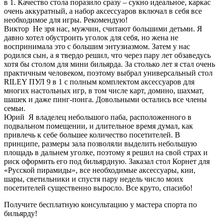
в 1. Качество стола поразило сразу – сукно идеальное, каркас
очень аккуратный, а набор аксессуаров включал в себя все
необходимое для игры. Рекомендую!
Виктор
Не зря нас, мужчин, считают большими детьми. Я
давно хотел обустроить уголок для себя, но жена не
воспринимала это с большим энтузиазмом. Затем у нас
родился сын, а я твердо решил, что через пару лет обзаведусь
хотя бы столом для мини бильярда. За столько лет я стал очень
практичным человеком, поэтому выбрал универсальный стол
RILEY ПУЛ 9 в 1 с полным комплектом аксессуаров для
многих настольных игр, в том числе карт, домино, шахмат,
шашек и даже пинг-понга. Довольными остались все члены
семьи.
Юрий
Я владелец небольшого паба, расположенного в
подвальном помещении, и длительное время думал, как
привлечь к себе большее количество посетителей. В
принципе, размеры зала позволяли выделить небольшую
площадь в дальнем уголке, поэтому я решил на свой страх и
риск оформить его под бильярдную. Заказал стол Корнет для
«Русской пирамиды», все необходимые аксессуары, кии,
шары, светильники и спустя пару недель число моих
посетителей существенно выросло. Все круто, спасибо!
Получите бесплатную консультацию у мастера спорта по
бильярду!