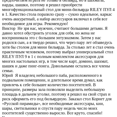
предпочитаем играть не только в бильярд, но в шахматы,
нарды, шашки, поэтому я решил приобрести
многофункциональный стол для мини-бильярда RILEY ПУЛ 4
в 1. Качество стола поразило сразу – сукно идеальное, каркас
очень аккуратный, а набор аксессуаров включал в себя все
необходимое для игры. Рекомендую!
Виктор
Не зря нас, мужчин, считают большими детьми. Я
давно хотел обустроить уголок для себя, но жена не
воспринимала это с большим энтузиазмом. Затем у нас
родился сын, а я твердо решил, что через пару лет обзаведусь
хотя бы столом для мини бильярда. За столько лет я стал очень
практичным человеком, поэтому выбрал универсальный стол
RILEY ПУЛ 9 в 1 с полным комплектом аксессуаров для
многих настольных игр, в том числе карт, домино, шахмат,
шашек и даже пинг-понга. Довольными остались все члены
семьи.
Юрий
Я владелец небольшого паба, расположенного в
подвальном помещении, и длительное время думал, как
привлечь к себе большее количество посетителей. В
принципе, размеры зала позволяли выделить небольшую
площадь в дальнем уголке, поэтому я решил на свой страх и
риск оформить его под бильярдную. Заказал стол Корнет для
«Русской пирамиды», все необходимые аксессуары, кии,
шары, светильники и спустя пару недель число моих
посетителей существенно выросло. Все круто, спасибо!