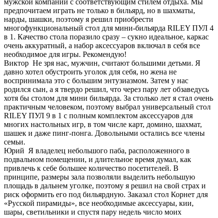
мужской компании с соответствующим стилем отдыха. Мы
предпочитаем играть не только в бильярд, но в шахматы,
нарды, шашки, поэтому я решил приобрести
многофункциональный стол для мини-бильярда RILEY ПУЛ 4
в 1. Качество стола поразило сразу – сукно идеальное, каркас
очень аккуратный, а набор аксессуаров включал в себя все
необходимое для игры. Рекомендую!
Виктор
Не зря нас, мужчин, считают большими детьми. Я
давно хотел обустроить уголок для себя, но жена не
воспринимала это с большим энтузиазмом. Затем у нас
родился сын, а я твердо решил, что через пару лет обзаведусь
хотя бы столом для мини бильярда. За столько лет я стал очень
практичным человеком, поэтому выбрал универсальный стол
RILEY ПУЛ 9 в 1 с полным комплектом аксессуаров для
многих настольных игр, в том числе карт, домино, шахмат,
шашек и даже пинг-понга. Довольными остались все члены
семьи.
Юрий
Я владелец небольшого паба, расположенного в
подвальном помещении, и длительное время думал, как
привлечь к себе большее количество посетителей. В
принципе, размеры зала позволяли выделить небольшую
площадь в дальнем уголке, поэтому я решил на свой страх и
риск оформить его под бильярдную. Заказал стол Корнет для
«Русской пирамиды», все необходимые аксессуары, кии,
шары, светильники и спустя пару недель число моих