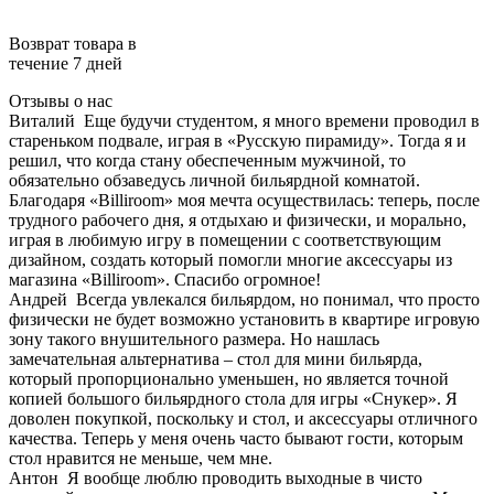
Возврат товара в
течение 7 дней
Отзывы о нас
Виталий
Еще будучи студентом, я много времени проводил в
стареньком подвале, играя в «Русскую пирамиду». Тогда я и
решил, что когда стану обеспеченным мужчиной, то
обязательно обзаведусь личной бильярдной комнатой.
Благодаря «Billiroom» моя мечта осуществилась: теперь, после
трудного рабочего дня, я отдыхаю и физически, и морально,
играя в любимую игру в помещении с соответствующим
дизайном, создать который помогли многие аксессуары из
магазина «Billiroom». Спасибо огромное!
Андрей
Всегда увлекался бильярдом, но понимал, что просто
физически не будет возможно установить в квартире игровую
зону такого внушительного размера. Но нашлась
замечательная альтернатива – стол для мини бильярда,
который пропорционально уменьшен, но является точной
копией большого бильярдного стола для игры «Снукер». Я
доволен покупкой, поскольку и стол, и аксессуары отличного
качества. Теперь у меня очень часто бывают гости, которым
стол нравится не меньше, чем мне.
Антон
Я вообще люблю проводить выходные в чисто