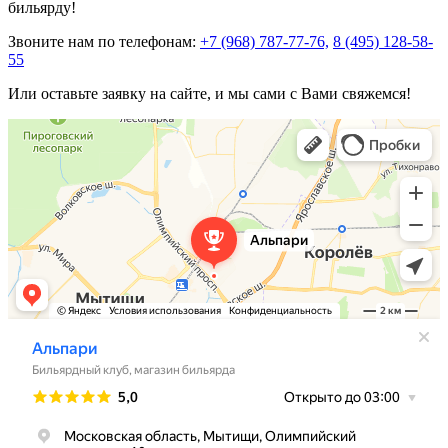
бильярду!
Звоните нам по телефонам:
+7 (968) 787-77-76,
8 (495) 128-58-
55
Или оставьте заявку на сайте, и мы сами с Вами свяжемся!