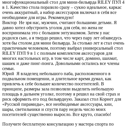
многофункциональный стол для мини-бильярда RILEY ПУЛ 4
в 1. Качество стола поразило сразу – сукно идеальное, каркас
очень аккуратный, а набор аксессуаров включал в себя все
необходимое для игры. Рекомендую!
Виктор
Не зря нас, мужчин, считают большими детьми. Я
давно хотел обустроить уголок для себя, но жена не
воспринимала это с большим энтузиазмом. Затем у нас
родился сын, а я твердо решил, что через пару лет обзаведусь
хотя бы столом для мини бильярда. За столько лет я стал очень
практичным человеком, поэтому выбрал универсальный стол
RILEY ПУЛ 9 в 1 с полным комплектом аксессуаров для
многих настольных игр, в том числе карт, домино, шахмат,
шашек и даже пинг-понга. Довольными остались все члены
семьи.
Юрий
Я владелец небольшого паба, расположенного в
подвальном помещении, и длительное время думал, как
привлечь к себе большее количество посетителей. В
принципе, размеры зала позволяли выделить небольшую
площадь в дальнем уголке, поэтому я решил на свой страх и
риск оформить его под бильярдную. Заказал стол Корнет для
«Русской пирамиды», все необходимые аксессуары, кии,
шары, светильники и спустя пару недель число моих
посетителей существенно выросло. Все круто, спасибо!
Получите бесплатную консультацию у мастера спорта по