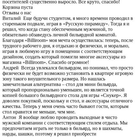
посетителей существенно выросло. Все круто, спасибо!
Корзина пуста
Отзывы о нас
Виталий
Еще будучи студентом, я много времени проводил в
стареньком подвале, играя в «Русскую пирамиду». Тогда я и
решил, что когда стану обеспеченным мужчиной, то
обязательно обзаведусь личной бильярдной комнатой.
Благодаря «Billiroom» моя мечта осуществилась: теперь, после
трудного рабочего дня, я отдыхаю и физически, и морально,
играя в любимую игру в помещении с соответствующим
дизайном, создать который помогли многие аксессуары из
магазина «Billiroom». Спасибо огромное!
Андрей
Всегда увлекался бильярдом, но понимал, что просто
физически не будет возможно установить в квартире игровую
зону такого внушительного размера. Но нашлась
замечательная альтернатива – стол для мини бильярда,
который пропорционально уменьшен, но является точной
копией большого бильярдного стола для игры «Снукер». Я
доволен покупкой, поскольку и стол, и аксессуары отличного
качества. Теперь у меня очень часто бывают гости, которым
стол нравится не меньше, чем мне.
Антон
Я вообще люблю проводить выходные в чисто
мужской компании с соответствующим стилем отдыха. Мы
предпочитаем играть не только в бильярд, но в шахматы,
нарды, шашки, поэтому я решил приобрести