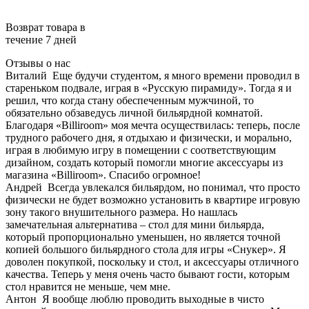
Возврат товара в
течение 7 дней
Отзывы о нас
Виталий
Еще будучи студентом, я много времени проводил в
стареньком подвале, играя в «Русскую пирамиду». Тогда я и
решил, что когда стану обеспеченным мужчиной, то
обязательно обзаведусь личной бильярдной комнатой.
Благодаря «Billiroom» моя мечта осуществилась: теперь, после
трудного рабочего дня, я отдыхаю и физически, и морально,
играя в любимую игру в помещении с соответствующим
дизайном, создать который помогли многие аксессуары из
магазина «Billiroom». Спасибо огромное!
Андрей
Всегда увлекался бильярдом, но понимал, что просто
физически не будет возможно установить в квартире игровую
зону такого внушительного размера. Но нашлась
замечательная альтернатива – стол для мини бильярда,
который пропорционально уменьшен, но является точной
копией большого бильярдного стола для игры «Снукер». Я
доволен покупкой, поскольку и стол, и аксессуары отличного
качества. Теперь у меня очень часто бывают гости, которым
стол нравится не меньше, чем мне.
Антон
Я вообще люблю проводить выходные в чисто