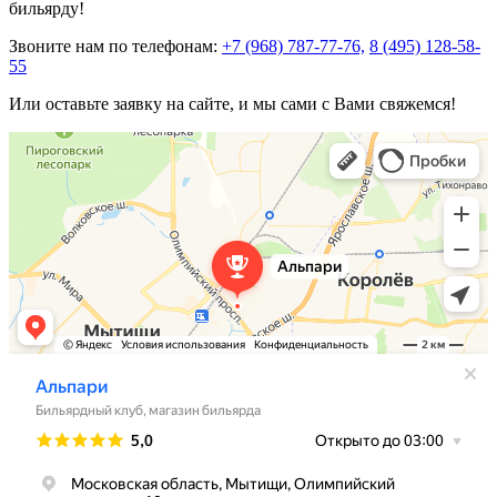
бильярду!
Звоните нам по телефонам:
+7 (968) 787-77-76,
8 (495) 128-58-
55
Или оставьте заявку на сайте, и мы сами с Вами свяжемся!