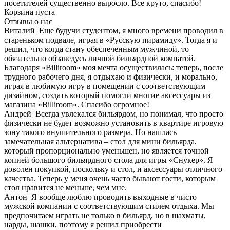
посетителей существенно выросло. Все круто, спасибо!
Корзина пуста
Отзывы о нас
Виталий
Еще будучи студентом, я много времени проводил в
стареньком подвале, играя в «Русскую пирамиду». Тогда я и
решил, что когда стану обеспеченным мужчиной, то
обязательно обзаведусь личной бильярдной комнатой.
Благодаря «Billiroom» моя мечта осуществилась: теперь, после
трудного рабочего дня, я отдыхаю и физически, и морально,
играя в любимую игру в помещении с соответствующим
дизайном, создать который помогли многие аксессуары из
магазина «Billiroom». Спасибо огромное!
Андрей
Всегда увлекался бильярдом, но понимал, что просто
физически не будет возможно установить в квартире игровую
зону такого внушительного размера. Но нашлась
замечательная альтернатива – стол для мини бильярда,
который пропорционально уменьшен, но является точной
копией большого бильярдного стола для игры «Снукер». Я
доволен покупкой, поскольку и стол, и аксессуары отличного
качества. Теперь у меня очень часто бывают гости, которым
стол нравится не меньше, чем мне.
Антон
Я вообще люблю проводить выходные в чисто
мужской компании с соответствующим стилем отдыха. Мы
предпочитаем играть не только в бильярд, но в шахматы,
нарды, шашки, поэтому я решил приобрести