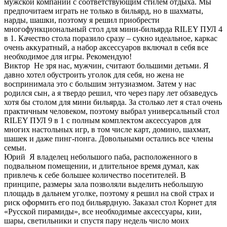
мужской компании с соответствующим стилем отдыха. Мы
предпочитаем играть не только в бильярд, но в шахматы,
нарды, шашки, поэтому я решил приобрести
многофункциональный стол для мини-бильярда RILEY ПУЛ 4
в 1. Качество стола поразило сразу – сукно идеальное, каркас
очень аккуратный, а набор аксессуаров включал в себя все
необходимое для игры. Рекомендую!
Виктор
Не зря нас, мужчин, считают большими детьми. Я
давно хотел обустроить уголок для себя, но жена не
воспринимала это с большим энтузиазмом. Затем у нас
родился сын, а я твердо решил, что через пару лет обзаведусь
хотя бы столом для мини бильярда. За столько лет я стал очень
практичным человеком, поэтому выбрал универсальный стол
RILEY ПУЛ 9 в 1 с полным комплектом аксессуаров для
многих настольных игр, в том числе карт, домино, шахмат,
шашек и даже пинг-понга. Довольными остались все члены
семьи.
Юрий
Я владелец небольшого паба, расположенного в
подвальном помещении, и длительное время думал, как
привлечь к себе большее количество посетителей. В
принципе, размеры зала позволяли выделить небольшую
площадь в дальнем уголке, поэтому я решил на свой страх и
риск оформить его под бильярдную. Заказал стол Корнет для
«Русской пирамиды», все необходимые аксессуары, кии,
шары, светильники и спустя пару недель число моих