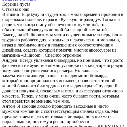
Корзина пуста
Отзывы о нас
Виталий
Еще будучи студентом, я много времени проводил в
стареньком подвале, играя в «Русскую пирамиду». Тогда я и
решил, что когда стану обеспеченным мужчиной, то
обязательно обзаведусь личной бильярдной комнатой.
Благодаря «Billiroom» моя мечта осуществилась: теперь, после
трудного рабочего дня, я отдыхаю и физически, и морально,
играя в любимую игру в помещении с соответствующим
дизайном, создать который помогли многие аксессуары из
магазина «Billiroom». Спасибо огромное!
Андрей
Всегда увлекался бильярдом, но понимал, что просто
физически не будет возможно установить в квартире игровую
зону такого внушительного размера. Но нашлась
замечательная альтернатива – стол для мини бильярда,
который пропорционально уменьшен, но является точной
копией большого бильярдного стола для игры «Снукер». Я
доволен покупкой, поскольку и стол, и аксессуары отличного
качества. Теперь у меня очень часто бывают гости, которым
стол нравится не меньше, чем мне.
Антон
Я вообще люблю проводить выходные в чисто
мужской компании с соответствующим стилем отдыха. Мы
предпочитаем играть не только в бильярд, но в шахматы,
нарды, шашки, поэтому я решил приобрести
многофункциональный стол для мини-бильярда RILEY ПУЛ 4