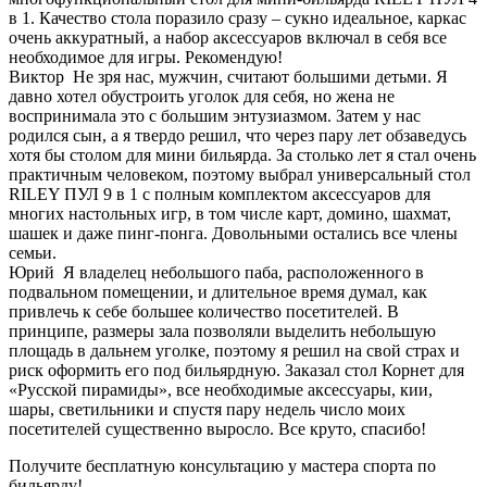
в 1. Качество стола поразило сразу – сукно идеальное, каркас
очень аккуратный, а набор аксессуаров включал в себя все
необходимое для игры. Рекомендую!
Виктор
Не зря нас, мужчин, считают большими детьми. Я
давно хотел обустроить уголок для себя, но жена не
воспринимала это с большим энтузиазмом. Затем у нас
родился сын, а я твердо решил, что через пару лет обзаведусь
хотя бы столом для мини бильярда. За столько лет я стал очень
практичным человеком, поэтому выбрал универсальный стол
RILEY ПУЛ 9 в 1 с полным комплектом аксессуаров для
многих настольных игр, в том числе карт, домино, шахмат,
шашек и даже пинг-понга. Довольными остались все члены
семьи.
Юрий
Я владелец небольшого паба, расположенного в
подвальном помещении, и длительное время думал, как
привлечь к себе большее количество посетителей. В
принципе, размеры зала позволяли выделить небольшую
площадь в дальнем уголке, поэтому я решил на свой страх и
риск оформить его под бильярдную. Заказал стол Корнет для
«Русской пирамиды», все необходимые аксессуары, кии,
шары, светильники и спустя пару недель число моих
посетителей существенно выросло. Все круто, спасибо!
Получите бесплатную консультацию у мастера спорта по
бильярду!