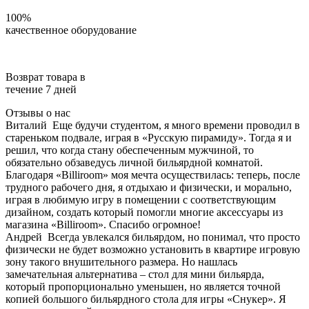
100%
качественное оборудование
Возврат товара в
течение 7 дней
Отзывы о нас
Виталий
Еще будучи студентом, я много времени проводил в
стареньком подвале, играя в «Русскую пирамиду». Тогда я и
решил, что когда стану обеспеченным мужчиной, то
обязательно обзаведусь личной бильярдной комнатой.
Благодаря «Billiroom» моя мечта осуществилась: теперь, после
трудного рабочего дня, я отдыхаю и физически, и морально,
играя в любимую игру в помещении с соответствующим
дизайном, создать который помогли многие аксессуары из
магазина «Billiroom». Спасибо огромное!
Андрей
Всегда увлекался бильярдом, но понимал, что просто
физически не будет возможно установить в квартире игровую
зону такого внушительного размера. Но нашлась
замечательная альтернатива – стол для мини бильярда,
который пропорционально уменьшен, но является точной
копией большого бильярдного стола для игры «Снукер». Я