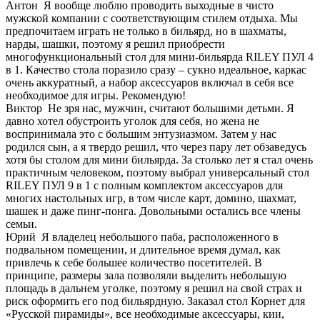
Антон
Я вообще люблю проводить выходные в чисто
мужской компании с соответствующим стилем отдыха. Мы
предпочитаем играть не только в бильярд, но в шахматы,
нарды, шашки, поэтому я решил приобрести
многофункциональный стол для мини-бильярда RILEY ПУЛ 4
в 1. Качество стола поразило сразу – сукно идеальное, каркас
очень аккуратный, а набор аксессуаров включал в себя все
необходимое для игры. Рекомендую!
Виктор
Не зря нас, мужчин, считают большими детьми. Я
давно хотел обустроить уголок для себя, но жена не
воспринимала это с большим энтузиазмом. Затем у нас
родился сын, а я твердо решил, что через пару лет обзаведусь
хотя бы столом для мини бильярда. За столько лет я стал очень
практичным человеком, поэтому выбрал универсальный стол
RILEY ПУЛ 9 в 1 с полным комплектом аксессуаров для
многих настольных игр, в том числе карт, домино, шахмат,
шашек и даже пинг-понга. Довольными остались все члены
семьи.
Юрий
Я владелец небольшого паба, расположенного в
подвальном помещении, и длительное время думал, как
привлечь к себе большее количество посетителей. В
принципе, размеры зала позволяли выделить небольшую
площадь в дальнем уголке, поэтому я решил на свой страх и
риск оформить его под бильярдную. Заказал стол Корнет для
«Русской пирамиды», все необходимые аксессуары, кии,