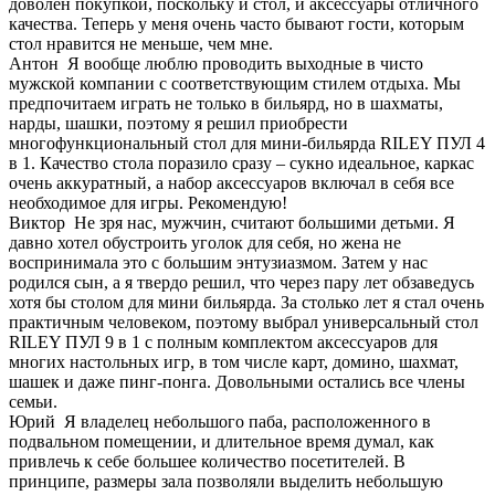
доволен покупкой, поскольку и стол, и аксессуары отличного
качества. Теперь у меня очень часто бывают гости, которым
стол нравится не меньше, чем мне.
Антон
Я вообще люблю проводить выходные в чисто
мужской компании с соответствующим стилем отдыха. Мы
предпочитаем играть не только в бильярд, но в шахматы,
нарды, шашки, поэтому я решил приобрести
многофункциональный стол для мини-бильярда RILEY ПУЛ 4
в 1. Качество стола поразило сразу – сукно идеальное, каркас
очень аккуратный, а набор аксессуаров включал в себя все
необходимое для игры. Рекомендую!
Виктор
Не зря нас, мужчин, считают большими детьми. Я
давно хотел обустроить уголок для себя, но жена не
воспринимала это с большим энтузиазмом. Затем у нас
родился сын, а я твердо решил, что через пару лет обзаведусь
хотя бы столом для мини бильярда. За столько лет я стал очень
практичным человеком, поэтому выбрал универсальный стол
RILEY ПУЛ 9 в 1 с полным комплектом аксессуаров для
многих настольных игр, в том числе карт, домино, шахмат,
шашек и даже пинг-понга. Довольными остались все члены
семьи.
Юрий
Я владелец небольшого паба, расположенного в
подвальном помещении, и длительное время думал, как
привлечь к себе большее количество посетителей. В
принципе, размеры зала позволяли выделить небольшую