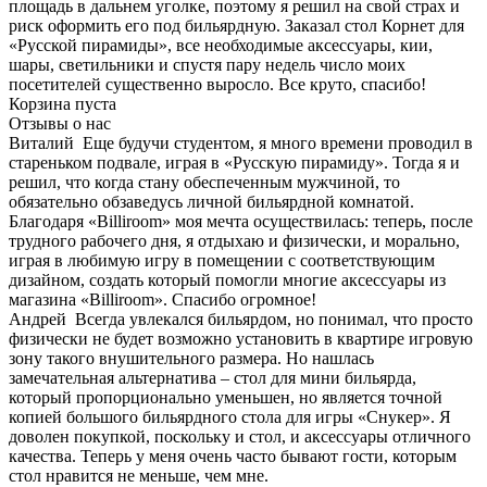
площадь в дальнем уголке, поэтому я решил на свой страх и
риск оформить его под бильярдную. Заказал стол Корнет для
«Русской пирамиды», все необходимые аксессуары, кии,
шары, светильники и спустя пару недель число моих
посетителей существенно выросло. Все круто, спасибо!
Корзина пуста
Отзывы о нас
Виталий
Еще будучи студентом, я много времени проводил в
стареньком подвале, играя в «Русскую пирамиду». Тогда я и
решил, что когда стану обеспеченным мужчиной, то
обязательно обзаведусь личной бильярдной комнатой.
Благодаря «Billiroom» моя мечта осуществилась: теперь, после
трудного рабочего дня, я отдыхаю и физически, и морально,
играя в любимую игру в помещении с соответствующим
дизайном, создать который помогли многие аксессуары из
магазина «Billiroom». Спасибо огромное!
Андрей
Всегда увлекался бильярдом, но понимал, что просто
физически не будет возможно установить в квартире игровую
зону такого внушительного размера. Но нашлась
замечательная альтернатива – стол для мини бильярда,
который пропорционально уменьшен, но является точной
копией большого бильярдного стола для игры «Снукер». Я
доволен покупкой, поскольку и стол, и аксессуары отличного
качества. Теперь у меня очень часто бывают гости, которым
стол нравится не меньше, чем мне.