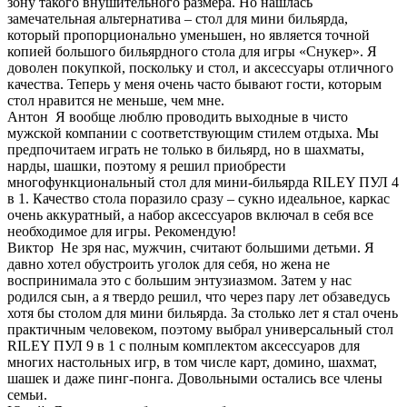
зону такого внушительного размера. Но нашлась
замечательная альтернатива – стол для мини бильярда,
который пропорционально уменьшен, но является точной
копией большого бильярдного стола для игры «Снукер». Я
доволен покупкой, поскольку и стол, и аксессуары отличного
качества. Теперь у меня очень часто бывают гости, которым
стол нравится не меньше, чем мне.
Антон
Я вообще люблю проводить выходные в чисто
мужской компании с соответствующим стилем отдыха. Мы
предпочитаем играть не только в бильярд, но в шахматы,
нарды, шашки, поэтому я решил приобрести
многофункциональный стол для мини-бильярда RILEY ПУЛ 4
в 1. Качество стола поразило сразу – сукно идеальное, каркас
очень аккуратный, а набор аксессуаров включал в себя все
необходимое для игры. Рекомендую!
Виктор
Не зря нас, мужчин, считают большими детьми. Я
давно хотел обустроить уголок для себя, но жена не
воспринимала это с большим энтузиазмом. Затем у нас
родился сын, а я твердо решил, что через пару лет обзаведусь
хотя бы столом для мини бильярда. За столько лет я стал очень
практичным человеком, поэтому выбрал универсальный стол
RILEY ПУЛ 9 в 1 с полным комплектом аксессуаров для
многих настольных игр, в том числе карт, домино, шахмат,
шашек и даже пинг-понга. Довольными остались все члены
семьи.