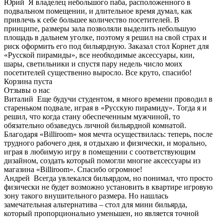
Юрий
Я владелец небольшого паба, расположенного в
подвальном помещении, и длительное время думал, как
привлечь к себе большее количество посетителей. В
принципе, размеры зала позволяли выделить небольшую
площадь в дальнем уголке, поэтому я решил на свой страх и
риск оформить его под бильярдную. Заказал стол Корнет для
«Русской пирамиды», все необходимые аксессуары, кии,
шары, светильники и спустя пару недель число моих
посетителей существенно выросло. Все круто, спасибо!
Корзина пуста
Отзывы о нас
Виталий
Еще будучи студентом, я много времени проводил в
стареньком подвале, играя в «Русскую пирамиду». Тогда я и
решил, что когда стану обеспеченным мужчиной, то
обязательно обзаведусь личной бильярдной комнатой.
Благодаря «Billiroom» моя мечта осуществилась: теперь, после
трудного рабочего дня, я отдыхаю и физически, и морально,
играя в любимую игру в помещении с соответствующим
дизайном, создать который помогли многие аксессуары из
магазина «Billiroom». Спасибо огромное!
Андрей
Всегда увлекался бильярдом, но понимал, что просто
физически не будет возможно установить в квартире игровую
зону такого внушительного размера. Но нашлась
замечательная альтернатива – стол для мини бильярда,
который пропорционально уменьшен, но является точной