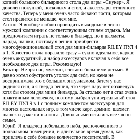
копией большого бильярдного стола для игры «Снукер». Я
доволен покупкой, поскольку и стол, и аксессуары отличного
качества. Теперь у меня очень часто бывают гости, которым
стол нравится не меньше, чем мне.
Антон
Я вообще люблю проводить выходные в чисто
мужской компании с соответствующим стилем отдыха. Мы
предпочитаем играть не только в бильярд, но в шахматы,
нарды, шашки, поэтому я решил приобрести
многофункциональный стол для мини-бильярда RILEY ПУЛ 4
в 1. Качество стола поразило сразу – сукно идеальное, каркас
очень аккуратный, а набор аксессуаров включал в себя все
необходимое для игры. Рекомендую!
Виктор
Не зря нас, мужчин, считают большими детьми. Я
давно хотел обустроить уголок для себя, но жена не
воспринимала это с большим энтузиазмом. Затем у нас
родился сын, а я твердо решил, что через пару лет обзаведусь
хотя бы столом для мини бильярда. За столько лет я стал очень
практичным человеком, поэтому выбрал универсальный стол
RILEY ПУЛ 9 в 1 с полным комплектом аксессуаров для
многих настольных игр, в том числе карт, домино, шахмат,
шашек и даже пинг-понга. Довольными остались все члены
семьи.
Юрий
Я владелец небольшого паба, расположенного в
подвальном помещении, и длительное время думал, как
привлечь к себе большее количество посетителей. В