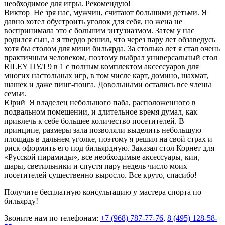
необходимое для игры. Рекомендую!
Виктор
Не зря нас, мужчин, считают большими детьми. Я
давно хотел обустроить уголок для себя, но жена не
воспринимала это с большим энтузиазмом. Затем у нас
родился сын, а я твердо решил, что через пару лет обзаведусь
хотя бы столом для мини бильярда. За столько лет я стал очень
практичным человеком, поэтому выбрал универсальный стол
RILEY ПУЛ 9 в 1 с полным комплектом аксессуаров для
многих настольных игр, в том числе карт, домино, шахмат,
шашек и даже пинг-понга. Довольными остались все члены
семьи.
Юрий
Я владелец небольшого паба, расположенного в
подвальном помещении, и длительное время думал, как
привлечь к себе большее количество посетителей. В
принципе, размеры зала позволяли выделить небольшую
площадь в дальнем уголке, поэтому я решил на свой страх и
риск оформить его под бильярдную. Заказал стол Корнет для
«Русской пирамиды», все необходимые аксессуары, кии,
шары, светильники и спустя пару недель число моих
посетителей существенно выросло. Все круто, спасибо!
Получите бесплатную консультацию у мастера спорта по
бильярду!
Звоните нам по телефонам:
+7 (968) 787-77-76,
8 (495) 128-58-