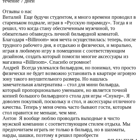
течение 7 дней
Отзывы о нас
Виталий
Еще будучи студентом, я много времени проводил в
стареньком подвале, играя в «Русскую пирамиду». Тогда я и
решил, что когда стану обеспеченным мужчиной, то
обязательно обзаведусь личной бильярдной комнатой.
Благодаря «Billiroom» моя мечта осуществилась: теперь, после
трудного рабочего дня, я отдыхаю и физически, и морально,
играя в любимую игру в помещении с соответствующим
дизайном, создать который помогли многие аксессуары из
магазина «Billiroom». Спасибо огромное!
Андрей
Всегда увлекался бильярдом, но понимал, что просто
физически не будет возможно установить в квартире игровую
зону такого внушительного размера. Но нашлась
замечательная альтернатива – стол для мини бильярда,
который пропорционально уменьшен, но является точной
копией большого бильярдного стола для игры «Снукер». Я
доволен покупкой, поскольку и стол, и аксессуары отличного
качества. Теперь у меня очень часто бывают гости, которым
стол нравится не меньше, чем мне.
Антон
Я вообще люблю проводить выходные в чисто
мужской компании с соответствующим стилем отдыха. Мы
предпочитаем играть не только в бильярд, но в шахматы,
нарды, шашки, поэтому я решил приобрести