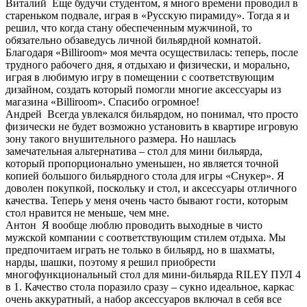
Виталий
Еще будучи студентом, я много времени проводил в
стареньком подвале, играя в «Русскую пирамиду». Тогда я и
решил, что когда стану обеспеченным мужчиной, то
обязательно обзаведусь личной бильярдной комнатой.
Благодаря «Billiroom» моя мечта осуществилась: теперь, после
трудного рабочего дня, я отдыхаю и физически, и морально,
играя в любимую игру в помещении с соответствующим
дизайном, создать который помогли многие аксессуары из
магазина «Billiroom». Спасибо огромное!
Андрей
Всегда увлекался бильярдом, но понимал, что просто
физически не будет возможно установить в квартире игровую
зону такого внушительного размера. Но нашлась
замечательная альтернатива – стол для мини бильярда,
который пропорционально уменьшен, но является точной
копией большого бильярдного стола для игры «Снукер». Я
доволен покупкой, поскольку и стол, и аксессуары отличного
качества. Теперь у меня очень часто бывают гости, которым
стол нравится не меньше, чем мне.
Антон
Я вообще люблю проводить выходные в чисто
мужской компании с соответствующим стилем отдыха. Мы
предпочитаем играть не только в бильярд, но в шахматы,
нарды, шашки, поэтому я решил приобрести
многофункциональный стол для мини-бильярда RILEY ПУЛ 4
в 1. Качество стола поразило сразу – сукно идеальное, каркас
очень аккуратный, а набор аксессуаров включал в себя все