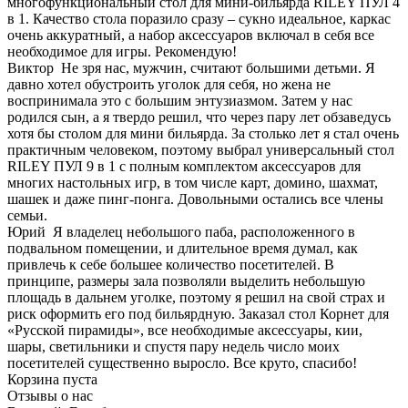
многофункциональный стол для мини-бильярда RILEY ПУЛ 4
в 1. Качество стола поразило сразу – сукно идеальное, каркас
очень аккуратный, а набор аксессуаров включал в себя все
необходимое для игры. Рекомендую!
Виктор
Не зря нас, мужчин, считают большими детьми. Я
давно хотел обустроить уголок для себя, но жена не
воспринимала это с большим энтузиазмом. Затем у нас
родился сын, а я твердо решил, что через пару лет обзаведусь
хотя бы столом для мини бильярда. За столько лет я стал очень
практичным человеком, поэтому выбрал универсальный стол
RILEY ПУЛ 9 в 1 с полным комплектом аксессуаров для
многих настольных игр, в том числе карт, домино, шахмат,
шашек и даже пинг-понга. Довольными остались все члены
семьи.
Юрий
Я владелец небольшого паба, расположенного в
подвальном помещении, и длительное время думал, как
привлечь к себе большее количество посетителей. В
принципе, размеры зала позволяли выделить небольшую
площадь в дальнем уголке, поэтому я решил на свой страх и
риск оформить его под бильярдную. Заказал стол Корнет для
«Русской пирамиды», все необходимые аксессуары, кии,
шары, светильники и спустя пару недель число моих
посетителей существенно выросло. Все круто, спасибо!
Корзина пуста
Отзывы о нас