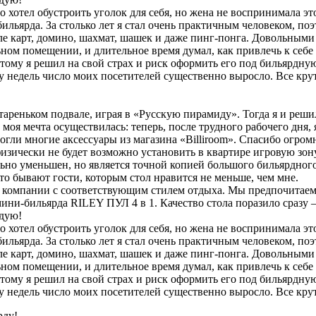
 хотел обустроить уголок для себя, но жена не воспринимала это
 бильярда. За столько лет я стал очень практичным человеком, 
ле карт, домино, шахмат, шашек и даже пинг-понга. Довольными 
ном помещении, и длительное время думал, как привлечь к себе
ому я решил на свой страх и риск оформить его под бильярдную
у недель число моих посетителей существенно выросло. Все крут
тареньком подвале, играя в «Русскую пирамиду». Тогда я и реши
 моя мечта осуществилась: теперь, после трудного рабочего дня,
гли многие аксессуары из магазина «Billiroom». Спасибо огром
физически не будет возможно установить в квартире игровую зон
ьно уменьшен, но является точной копией большого бильярдного
сто бывают гости, которым стол нравится не меньше, чем мне.
компании с соответствующим стилем отдыха. Мы предпочитаем и
и-бильярда RILEY ПУЛ 4 в 1. Качество стола поразило сразу – 
ндую!
 хотел обустроить уголок для себя, но жена не воспринимала это
 бильярда. За столько лет я стал очень практичным человеком, 
ле карт, домино, шахмат, шашек и даже пинг-понга. Довольными 
ном помещении, и длительное время думал, как привлечь к себе
ому я решил на свой страх и риск оформить его под бильярдную
у недель число моих посетителей существенно выросло. Все крут
рду!