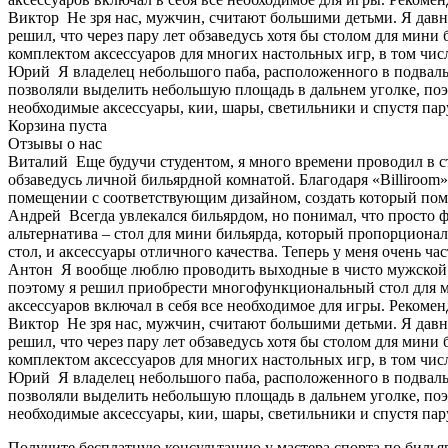
Виктор
Не зря нас, мужчин, считают большими детьми. Я давно
решил, что через пару лет обзаведусь хотя бы столом для мини
комплектом аксессуаров для многих настольных игр, в том чис
Юрий
Я владелец небольшого паба, расположенного в подваль
позволяли выделить небольшую площадь в дальнем уголке, поэт
необходимые аксессуары, кии, шары, светильники и спустя пар
Корзина пуста
Отзывы о нас
Виталий
Еще будучи студентом, я много времени проводил в с
обзаведусь личной бильярдной комнатой. Благодаря «Billiroom»
помещении с соответствующим дизайном, создать который помо
Андрей
Всегда увлекался бильярдом, но понимал, что просто 
альтернатива – стол для мини бильярда, который пропорционал
стол, и аксессуары отличного качества. Теперь у меня очень ча
Антон
Я вообще люблю проводить выходные в чисто мужской 
поэтому я решил приобрести многофункциональный стол для мин
аксессуаров включал в себя все необходимое для игры. Рекоме
Виктор
Не зря нас, мужчин, считают большими детьми. Я давно
решил, что через пару лет обзаведусь хотя бы столом для мини
комплектом аксессуаров для многих настольных игр, в том чис
Юрий
Я владелец небольшого паба, расположенного в подваль
позволяли выделить небольшую площадь в дальнем уголке, поэт
необходимые аксессуары, кии, шары, светильники и спустя пар
Получите бесплатную консультацию у мастера спорта по билья