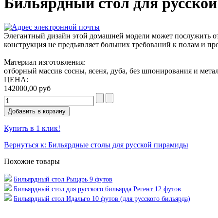
Бильярдный стол для русской
Элегантный дизайн этой домашней модели может послужить отп
конструкция не предъявляет больших требований к полам и пр
Материал изготовления:
отборный массив сосны, ясеня, дуба, без шпонирования и мета
ЦЕНА:
142000,00 руб
Купить в 1 клик!
Вернуться к: Бильярдные столы для русской пирамиды
Похожие товары
Бильярдный стол Рыцарь 9 футов
Бильярдный стол для русского бильярда Регент 12 футов
Бильярдный стол Идальго 10 футов (для русского бильярда)