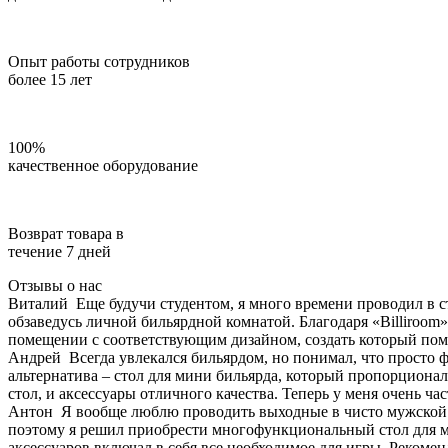
Опыт работы сотрудников
более 15 лет
100%
качественное оборудование
Возврат товара в
течение 7 дней
Отзывы о нас
Виталий
Еще будучи студентом, я много времени проводил в с
обзаведусь личной бильярдной комнатой. Благодаря «Billiroom»
помещении с соответствующим дизайном, создать который помо
Андрей
Всегда увлекался бильярдом, но понимал, что просто 
альтернатива – стол для мини бильярда, который пропорционал
стол, и аксессуары отличного качества. Теперь у меня очень ча
Антон
Я вообще люблю проводить выходные в чисто мужской 
поэтому я решил приобрести многофункциональный стол для мин
аксессуаров включал в себя все необходимое для игры. Рекоме