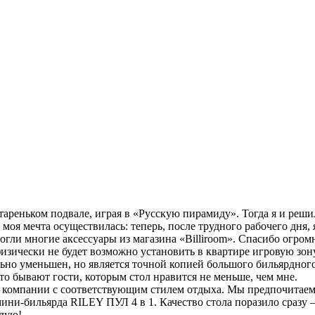
тареньком подвале, играя в «Русскую пирамиду». Тогда я и реши
 моя мечта осуществилась: теперь, после трудного рабочего дня,
гли многие аксессуары из магазина «Billiroom». Спасибо огром
физически не будет возможно установить в квартире игровую зон
ьно уменьшен, но является точной копией большого бильярдного
сто бывают гости, которым стол нравится не меньше, чем мне.
компании с соответствующим стилем отдыха. Мы предпочитаем и
и-бильярда RILEY ПУЛ 4 в 1. Качество стола поразило сразу – 
ндую!