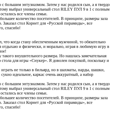
 с большим энтузиазмом. Затем у нас родился сын, а я твердо
поэтому выбрал универсальный стол RILEY ПУЛ 9 в 1 с полным
остались все члены семьи.
 большее количество посетителей. В принципе, размеры зала
. Заказал стол Корнет для «Русской пирамиды», все
о, спасибо!
л, что когда стану обеспеченным мужчиной, то обязательно
 я отдыхаю и физически, и морально, играя в любимую игру в
ное!
у такого внушительного размера. Но нашлась замечательная
 стола для игры «Снукер». Я доволен покупкой, поскольку и
грать не только в бильярд, но в шахматы, нарды, шашки,
сукно идеальное, каркас очень аккуратный, а набор
 с большим энтузиазмом. Затем у нас родился сын, а я твердо
поэтому выбрал универсальный стол RILEY ПУЛ 9 в 1 с полным
остались все члены семьи.
 большее количество посетителей. В принципе, размеры зала
. Заказал стол Корнет для «Русской пирамиды», все
о, спасибо!