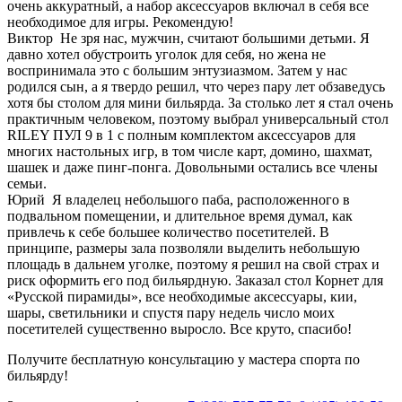
очень аккуратный, а набор аксессуаров включал в себя все
необходимое для игры. Рекомендую!
Виктор
Не зря нас, мужчин, считают большими детьми. Я
давно хотел обустроить уголок для себя, но жена не
воспринимала это с большим энтузиазмом. Затем у нас
родился сын, а я твердо решил, что через пару лет обзаведусь
хотя бы столом для мини бильярда. За столько лет я стал очень
практичным человеком, поэтому выбрал универсальный стол
RILEY ПУЛ 9 в 1 с полным комплектом аксессуаров для
многих настольных игр, в том числе карт, домино, шахмат,
шашек и даже пинг-понга. Довольными остались все члены
семьи.
Юрий
Я владелец небольшого паба, расположенного в
подвальном помещении, и длительное время думал, как
привлечь к себе большее количество посетителей. В
принципе, размеры зала позволяли выделить небольшую
площадь в дальнем уголке, поэтому я решил на свой страх и
риск оформить его под бильярдную. Заказал стол Корнет для
«Русской пирамиды», все необходимые аксессуары, кии,
шары, светильники и спустя пару недель число моих
посетителей существенно выросло. Все круто, спасибо!
Получите бесплатную консультацию у мастера спорта по
бильярду!