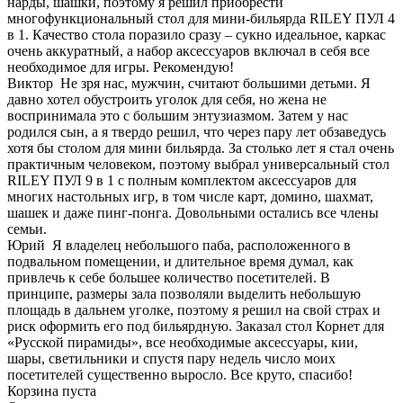
нарды, шашки, поэтому я решил приобрести
многофункциональный стол для мини-бильярда RILEY ПУЛ 4
в 1. Качество стола поразило сразу – сукно идеальное, каркас
очень аккуратный, а набор аксессуаров включал в себя все
необходимое для игры. Рекомендую!
Виктор
Не зря нас, мужчин, считают большими детьми. Я
давно хотел обустроить уголок для себя, но жена не
воспринимала это с большим энтузиазмом. Затем у нас
родился сын, а я твердо решил, что через пару лет обзаведусь
хотя бы столом для мини бильярда. За столько лет я стал очень
практичным человеком, поэтому выбрал универсальный стол
RILEY ПУЛ 9 в 1 с полным комплектом аксессуаров для
многих настольных игр, в том числе карт, домино, шахмат,
шашек и даже пинг-понга. Довольными остались все члены
семьи.
Юрий
Я владелец небольшого паба, расположенного в
подвальном помещении, и длительное время думал, как
привлечь к себе большее количество посетителей. В
принципе, размеры зала позволяли выделить небольшую
площадь в дальнем уголке, поэтому я решил на свой страх и
риск оформить его под бильярдную. Заказал стол Корнет для
«Русской пирамиды», все необходимые аксессуары, кии,
шары, светильники и спустя пару недель число моих
посетителей существенно выросло. Все круто, спасибо!
Корзина пуста