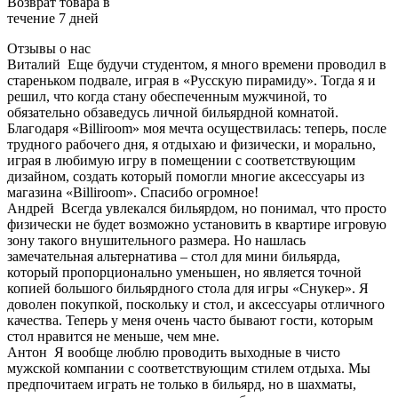
Возврат товара в
течение 7 дней
Отзывы о нас
Виталий
Еще будучи студентом, я много времени проводил в
стареньком подвале, играя в «Русскую пирамиду». Тогда я и
решил, что когда стану обеспеченным мужчиной, то
обязательно обзаведусь личной бильярдной комнатой.
Благодаря «Billiroom» моя мечта осуществилась: теперь, после
трудного рабочего дня, я отдыхаю и физически, и морально,
играя в любимую игру в помещении с соответствующим
дизайном, создать который помогли многие аксессуары из
магазина «Billiroom». Спасибо огромное!
Андрей
Всегда увлекался бильярдом, но понимал, что просто
физически не будет возможно установить в квартире игровую
зону такого внушительного размера. Но нашлась
замечательная альтернатива – стол для мини бильярда,
который пропорционально уменьшен, но является точной
копией большого бильярдного стола для игры «Снукер». Я
доволен покупкой, поскольку и стол, и аксессуары отличного
качества. Теперь у меня очень часто бывают гости, которым
стол нравится не меньше, чем мне.
Антон
Я вообще люблю проводить выходные в чисто
мужской компании с соответствующим стилем отдыха. Мы
предпочитаем играть не только в бильярд, но в шахматы,