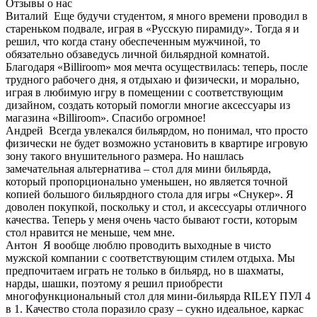
Отзывы о нас
Виталий
Еще будучи студентом, я много времени проводил в
стареньком подвале, играя в «Русскую пирамиду». Тогда я и
решил, что когда стану обеспеченным мужчиной, то
обязательно обзаведусь личной бильярдной комнатой.
Благодаря «Billiroom» моя мечта осуществилась: теперь, после
трудного рабочего дня, я отдыхаю и физически, и морально,
играя в любимую игру в помещении с соответствующим
дизайном, создать который помогли многие аксессуары из
магазина «Billiroom». Спасибо огромное!
Андрей
Всегда увлекался бильярдом, но понимал, что просто
физически не будет возможно установить в квартире игровую
зону такого внушительного размера. Но нашлась
замечательная альтернатива – стол для мини бильярда,
который пропорционально уменьшен, но является точной
копией большого бильярдного стола для игры «Снукер». Я
доволен покупкой, поскольку и стол, и аксессуары отличного
качества. Теперь у меня очень часто бывают гости, которым
стол нравится не меньше, чем мне.
Антон
Я вообще люблю проводить выходные в чисто
мужской компании с соответствующим стилем отдыха. Мы
предпочитаем играть не только в бильярд, но в шахматы,
нарды, шашки, поэтому я решил приобрести
многофункциональный стол для мини-бильярда RILEY ПУЛ 4
в 1. Качество стола поразило сразу – сукно идеальное, каркас