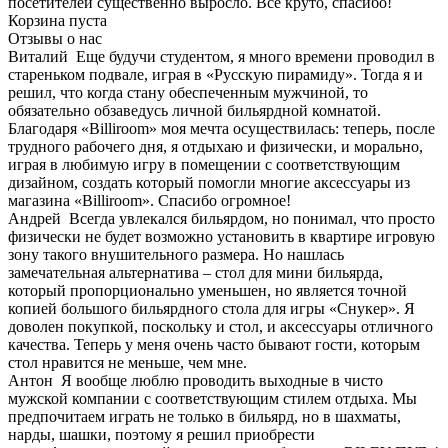
посетителей существенно выросло. Все круто, спасибо!
Корзина пуста
Отзывы о нас
Виталий
Еще будучи студентом, я много времени проводил в
стареньком подвале, играя в «Русскую пирамиду». Тогда я и
решил, что когда стану обеспеченным мужчиной, то
обязательно обзаведусь личной бильярдной комнатой.
Благодаря «Billiroom» моя мечта осуществилась: теперь, после
трудного рабочего дня, я отдыхаю и физически, и морально,
играя в любимую игру в помещении с соответствующим
дизайном, создать который помогли многие аксессуары из
магазина «Billiroom». Спасибо огромное!
Андрей
Всегда увлекался бильярдом, но понимал, что просто
физически не будет возможно установить в квартире игровую
зону такого внушительного размера. Но нашлась
замечательная альтернатива – стол для мини бильярда,
который пропорционально уменьшен, но является точной
копией большого бильярдного стола для игры «Снукер». Я
доволен покупкой, поскольку и стол, и аксессуары отличного
качества. Теперь у меня очень часто бывают гости, которым
стол нравится не меньше, чем мне.
Антон
Я вообще люблю проводить выходные в чисто
мужской компании с соответствующим стилем отдыха. Мы
предпочитаем играть не только в бильярд, но в шахматы,
нарды, шашки, поэтому я решил приобрести