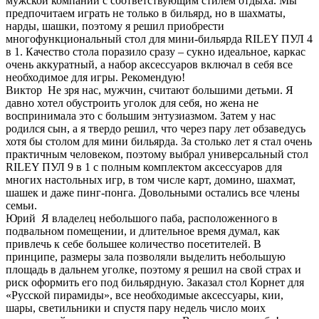
мужской компании с соответствующим стилем отдыха. Мы
предпочитаем играть не только в бильярд, но в шахматы,
нарды, шашки, поэтому я решил приобрести
многофункциональный стол для мини-бильярда RILEY ПУЛ 4
в 1. Качество стола поразило сразу – сукно идеальное, каркас
очень аккуратный, а набор аксессуаров включал в себя все
необходимое для игры. Рекомендую!
Виктор
Не зря нас, мужчин, считают большими детьми. Я
давно хотел обустроить уголок для себя, но жена не
воспринимала это с большим энтузиазмом. Затем у нас
родился сын, а я твердо решил, что через пару лет обзаведусь
хотя бы столом для мини бильярда. За столько лет я стал очень
практичным человеком, поэтому выбрал универсальный стол
RILEY ПУЛ 9 в 1 с полным комплектом аксессуаров для
многих настольных игр, в том числе карт, домино, шахмат,
шашек и даже пинг-понга. Довольными остались все члены
семьи.
Юрий
Я владелец небольшого паба, расположенного в
подвальном помещении, и длительное время думал, как
привлечь к себе большее количество посетителей. В
принципе, размеры зала позволяли выделить небольшую
площадь в дальнем уголке, поэтому я решил на свой страх и
риск оформить его под бильярдную. Заказал стол Корнет для
«Русской пирамиды», все необходимые аксессуары, кии,
шары, светильники и спустя пару недель число моих