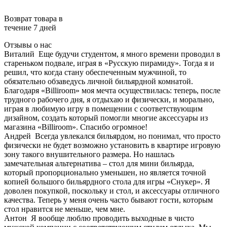
Возврат товара в
течение 7 дней
Отзывы о нас
Виталий
Еще будучи студентом, я много времени проводил в
стареньком подвале, играя в «Русскую пирамиду». Тогда я и
решил, что когда стану обеспеченным мужчиной, то
обязательно обзаведусь личной бильярдной комнатой.
Благодаря «Billiroom» моя мечта осуществилась: теперь, после
трудного рабочего дня, я отдыхаю и физически, и морально,
играя в любимую игру в помещении с соответствующим
дизайном, создать который помогли многие аксессуары из
магазина «Billiroom». Спасибо огромное!
Андрей
Всегда увлекался бильярдом, но понимал, что просто
физически не будет возможно установить в квартире игровую
зону такого внушительного размера. Но нашлась
замечательная альтернатива – стол для мини бильярда,
который пропорционально уменьшен, но является точной
копией большого бильярдного стола для игры «Снукер». Я
доволен покупкой, поскольку и стол, и аксессуары отличного
качества. Теперь у меня очень часто бывают гости, которым
стол нравится не меньше, чем мне.
Антон
Я вообще люблю проводить выходные в чисто